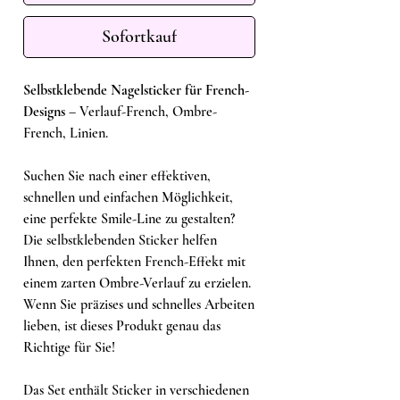
Sofortkauf
Selbstklebende Nagelsticker für French-
Designs
– Verlauf-French, Ombre-
French, Linien.
Suchen Sie nach einer effektiven,
schnellen und einfachen Möglichkeit,
eine perfekte Smile-Line zu gestalten?
Die selbstklebenden Sticker helfen
Ihnen, den perfekten French-Effekt mit
einem zarten Ombre-Verlauf zu erzielen.
Wenn Sie präzises und schnelles Arbeiten
lieben, ist dieses Produkt genau das
Richtige für Sie!
Das Set enthält Sticker in verschiedenen