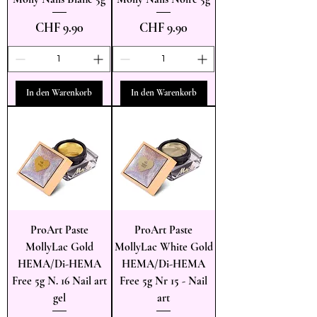
Preis
Preis
CHF 9.90
CHF 9.90
In den Warenkorb
In den Warenkorb
ProArt Paste
ProArt Paste
MollyLac Gold
MollyLac White Gold
HEMA/Di-HEMA
HEMA/Di-HEMA
Free 5g N. 16 Nail art
Free 5g Nr 15 - Nail
gel
art