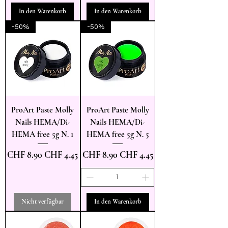
In den Warenkorb
In den Warenkorb
-50%
-50%
ProArt Paste Molly
ProArt Paste Molly
Nails HEMA/Di-
Nails HEMA/Di-
HEMA free 5g N. 1
HEMA free 5g N. 5
Standardpreis
Sale-Preis
Standardpreis
Sale-Preis
CHF 8.90
CHF 4.45
CHF 8.90
CHF 4.45
Nicht verfügbar
In den Warenkorb