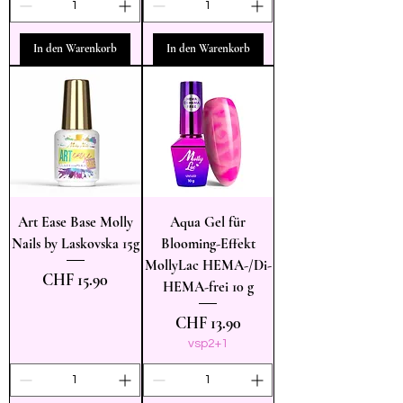
In den Warenkorb
In den Warenkorb
Art Ease Base Molly
Aqua Gel für
Nails by Laskovska 15g
Blooming-Effekt
MollyLac HEMA-/Di-
Preis
CHF 15.90
HEMA-frei 10 g
Preis
CHF 13.90
vsp2+1