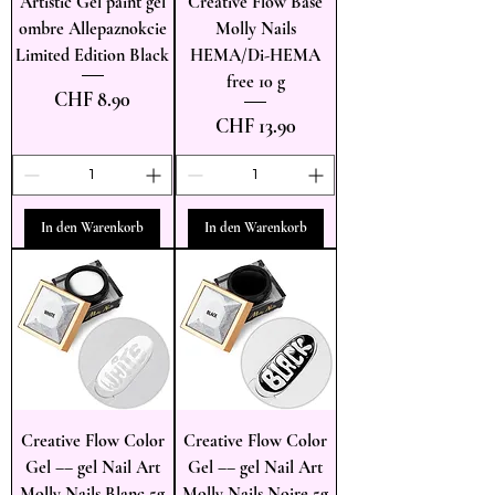
Artistic Gel paint gel
Creative Flow Base
ombre Allepaznokcie
Molly Nails
Limited Edition Black
HEMA/Di-HEMA
free 10 g
Preis
CHF 8.90
Preis
CHF 13.90
In den Warenkorb
In den Warenkorb
Creative Flow Color
Creative Flow Color
Gel –– gel Nail Art
Gel –– gel Nail Art
Molly Nails Blanc 5g
Molly Nails Noire 5g