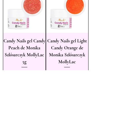
Candy Nails gel Candy
Candy Nails gel Light
Peach de Monika
Candy Orange de
Szlósarczyk MollyLac
Monika Szlósarczyk
5g
MollyLac
Standardpreis
Sale-Preis
Standardpreis
Sale-Preis
CHF 7.90
CHF 6.72
CHF 7.90
CHF 6.72
In den Warenkorb
In den Warenkorb