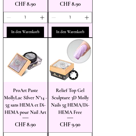
Preis
Preis
CHF 8.90
CHF 8.90
In den Warenkorb
In den Warenkorb
ProArt Paste
Relief Top Gel
MollyLac Silver N°14 -
Sculpture 3D Molly
5g sans HEMA et Di-
Nails 5g HEMA/Di-
HEMA pour Nail Art
HEMA Free
Preis
Preis
CHF 8.90
CHF 9.90