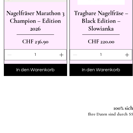
Nagelfräser Marathon 3
Tragbare Nagelfräse –
Schnellansicht
Schnellansicht
Champion – Edition
Black Edition –
2026
Slowianka
Preis
Preis
CHF 236.90
CHF 220.00
In den Warenkorb
In den Warenkorb
100% sic
Ihre Daten sind durch SS