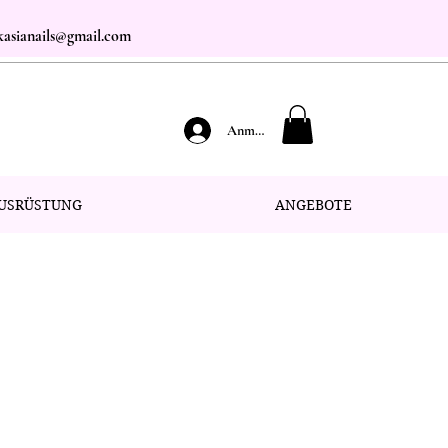
.kasianails@gmail.com
Anmelden
USRÜSTUNG
ANGEBOTE