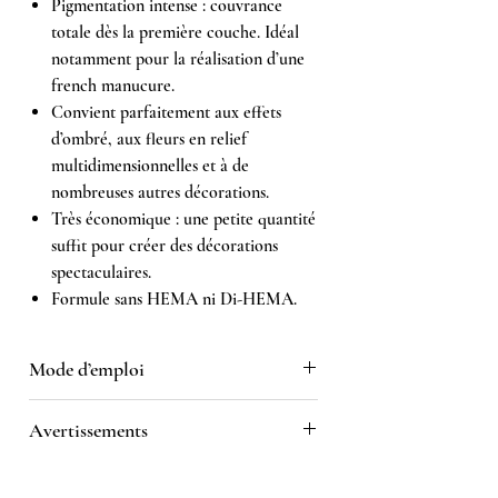
Pigmentation intense : couvrance
totale dès la première couche. Idéal
notamment pour la réalisation d’une
french manucure.
Convient parfaitement aux effets
d’ombré, aux fleurs en relief
multidimensionnelles et à de
nombreuses autres décorations.
Très économique : une petite quantité
suffit pour créer des décorations
spectaculaires.
Formule sans HEMA ni Di-HEMA.
Mode d’emploi
Sur un ongle préalablement réalisé en
Avertissements
gel ou en vernis semi-permanent,
dessinez votre motif à l’aide d’un
Réservé à un usage professionnel.
pinceau fin de décoration ou réalisez un
Tenir hors de portée des enfants.