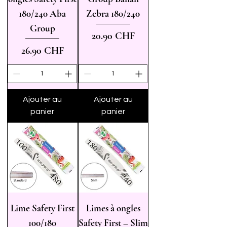
180/240 Aba
Zebra 180/240
Group
Prix
20.90 CHF
Prix
26.90 CHF
Ajouter au
Ajouter au
panier
panier
Lime Safety First
Limes à ongles
100/180
Safety First – Slim