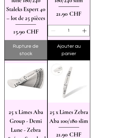
lune 180/240
180/240 slim
Staleks Expert 40
Prix
21.90 CHF
– lot de 25 pièces
Prix
15.90 CHF
Rupture de
Ajouter au
stock
panier
25 x Limes Aba
25 x Limes Zebra
Group - Demi
Aba 100/180 slim
Lune - Zebra
Prix
21.90 CHF