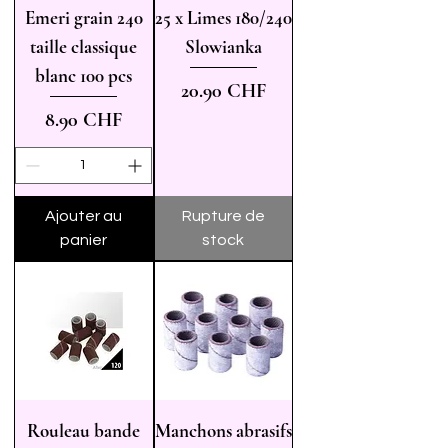
Emeri grain 240
25 x Limes 180/240
taille classique
Slowianka
blanc 100 pcs
Prix
20.90 CHF
Prix
8.90 CHF
Ajouter au
Rupture de
panier
stock
Rouleau bande
Manchons abrasifs