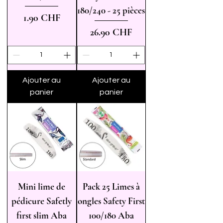
180/240 - 25 pièces
Prix
1.90 CHF
Prix
26.90 CHF
Ajouter au
Ajouter au
panier
panier
Mini lime de
Pack 25 Limes à
pédicure Safetly
ongles Safety First
first slim Aba
100/180 Aba