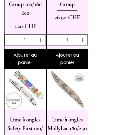
Group 100/180
Group
Eco
Prix
26.90 CHF
Prix
1.20 CHF
Ajouter au
Ajouter au
panier
panier
Lime à ongles
Lime à ongles
Safety First 100/
MollyLac 180/240