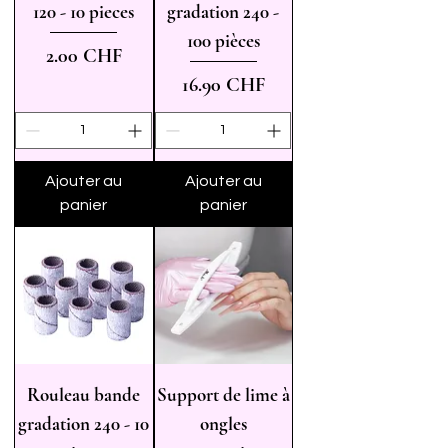
120 - 10 pieces
gradation 240 -
100 pièces
Prix
2.00 CHF
Prix
16.90 CHF
Ajouter au
Ajouter au
panier
panier
Rouleau bande
Support de lime à
gradation 240 - 10
ongles