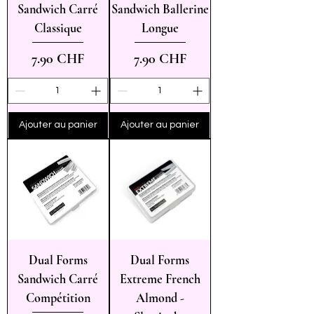
Sandwich Carré
Sandwich Ballerine
Classique
Longue
Prix
Prix
7.90 CHF
7.90 CHF
Ajouter au panier
Ajouter au panier
Dual Forms
Dual Forms
Sandwich Carré
Extreme French
Compétition
Almond -