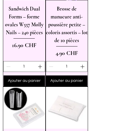
Sandwich Dual
Brosse de
Forms – forme
manucure anti-
ovales W557 Molly
poussière petite –
Nails – 240 pièces
coloris assortis – lot
de 10 pièces
Prix
16.90 CHF
Prix
4.90 CHF
Ajouter au panier
Ajouter au panier