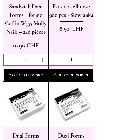
Sandwich Dual
Pads de cellulose
Forms – forme
900 pcs - Slowianka
Coffin W555 Molly
Prix
8.90 CHF
Nails – 240 pièces
Prix
16.90 CHF
Ajouter au panier
Ajouter au panier
Dual Forms
Dual Forms