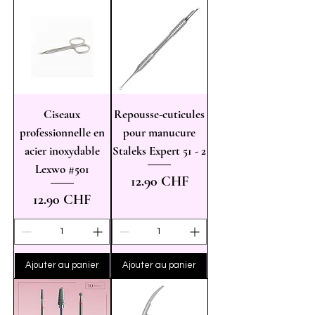
Ciseaux
Repousse-cuticules
professionnelle en
pour manucure
acier inoxydable
Staleks Expert 51 - 2
Lexwo #501
Prix
12.90 CHF
Prix
12.90 CHF
Ajouter au panier
Ajouter au panier