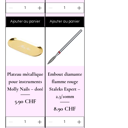
Ajouter au panier
Ajouter au panier
Plateau métallique
Embout diamante
pour instruments
flamme rouge
Molly Nails – doré
Staleks Expert –
2,3/10mm
Prix
5.90 CHF
Prix
8.90 CHF