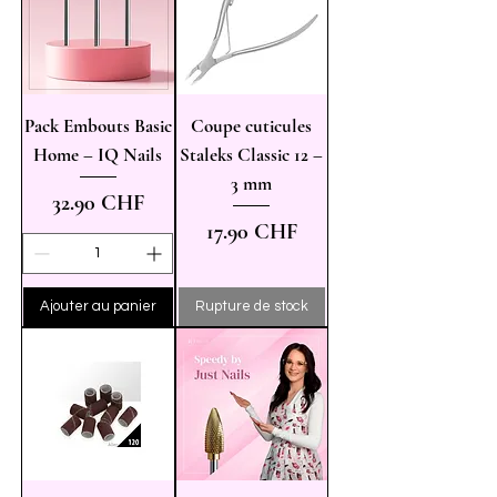
Pack Embouts Basic
Coupe cuticules
Home – IQ Nails
Staleks Classic 12 –
3 mm
Prix
32.90 CHF
Prix
17.90 CHF
Ajouter au panier
Rupture de stock