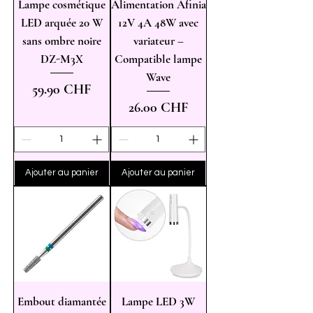
Lampe cosmétique
Alimentation Afinia
LED arquée 20 W
12V 4A 48W avec
sans ombre noire
variateur –
DZ-M3X
Compatible lampe
Wave
Prix
59.90 CHF
Prix
26.00 CHF
Ajouter au panier
Ajouter au panier
Embout diamantée
Lampe LED 3W