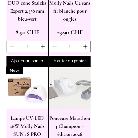
DUO cône Staleks
Molly Nails U2 sans
Expert 2,5/8 mm
fil blanche pour
bleu-vert
ongles
Prix
Prix
8.90 CHF
23.90 CHF
Ajouter au panier
Ajouter au panier
New
Lampe UV-LED
Ponceuse Marathon
48W Molly Nails
3 Champion –
SUN 1S PRO
édition 2026