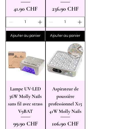
Prix
Prix
41.90 CHF
236.90 CHF
Ajouter au panier
Ajouter au panier
Lampe UV-LED
Aspirateur de
36W Molly Nails
poussière
sans fil avec strass
professionnel X15
V9BAT
41W Molly Nails
Prix
Prix
99.90 CHF
106.90 CHF