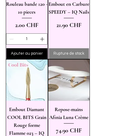
Rouleau bande 120 -
Embout en Carbure
10 pieces
SPEEDY – IQ Nails
Prix
Prix
2.00 CHF
21.90 CHF
Ajouter au panier
Rupture de stock
Embout Diamant
Repose-mains
COOL BITS Grain
Afinia Luna Crème
Rouge forme
Prix
74.90 CHF
Flamme 023 – IQ