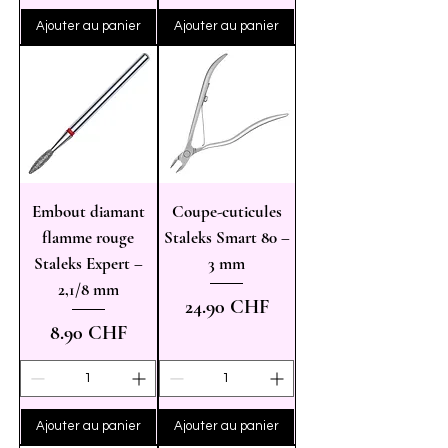
Ajouter au panier
Ajouter au panier
Embout diamant
Coupe-cuticules
flamme rouge
Staleks Smart 80 –
Staleks Expert –
3 mm
2,1/8 mm
Prix
24.90 CHF
Prix
8.90 CHF
Ajouter au panier
Ajouter au panier