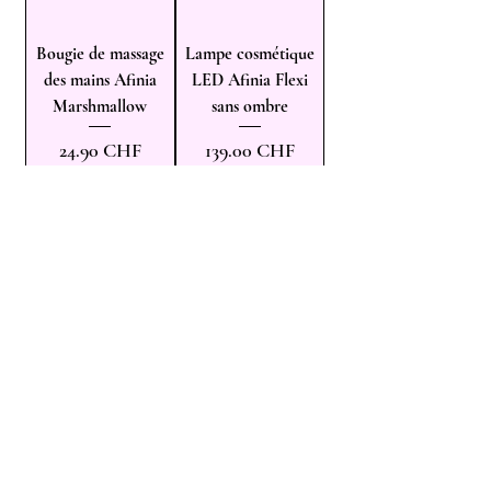
Bougie de massage
Lampe cosmétique
des mains Afinia
LED Afinia Flexi
Marshmallow
sans ombre
Prix
Prix
24.90 CHF
139.00 CHF
Ajouter au
Rupture de
panier
stock
Filtre de rechange
Filtre polyester NDC