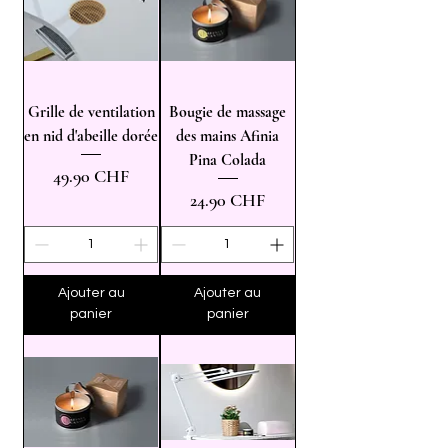
Grille de ventilation
Bougie de massage
en nid d'abeille dorée
des mains Afinia
Pina Colada
Prix
49.90 CHF
Prix
24.90 CHF
Ajouter au
Ajouter au
panier
panier