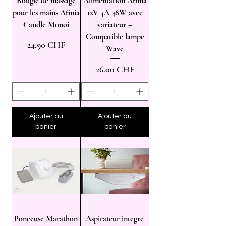
Bougie de massage
Alimentation Afinia
pour les mains Afinia
12V 4A 48W avec
Candle Monoi
variateur –
Compatible lampe
Prix
24.90 CHF
Wave
Prix
26.00 CHF
Ajouter au
Ajouter au
panier
panier
Ponceuse Marathon
Aspirateur integre