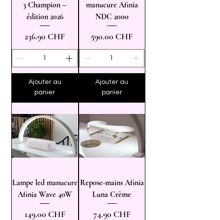
3 Champion –
manucure Afinia
édition 2026
NDC 2000
Prix
Prix
236.90 CHF
590.00 CHF
Ajouter au
Ajouter au
panier
panier
Lampe led manucure
Repose-mains Afinia
Afinia Wave 40W
Luna Crème
Prix
Prix
149.00 CHF
74.90 CHF