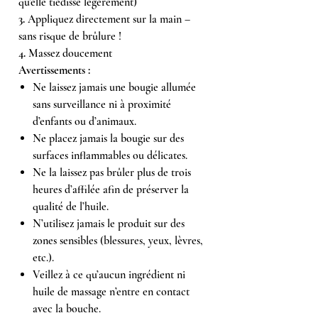
qu’elle tiédisse légèrement)
3.
Appliquez directement sur la main –
sans risque de brûlure !
4.
Massez doucement
Avertissements :
Ne laissez jamais une bougie allumée
sans surveillance ni à proximité
d’enfants ou d’animaux.
Ne placez jamais la bougie sur des
surfaces inflammables ou délicates.
Ne la laissez pas brûler plus de trois
heures d’affilée afin de préserver la
qualité de l’huile.
N’utilisez jamais le produit sur des
zones sensibles (blessures, yeux, lèvres,
etc.).
Veillez à ce qu’aucun ingrédient ni
huile de massage n’entre en contact
avec la bouche.