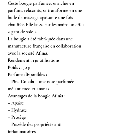
Cette bougie parfumée, enrichie en
parfums relaxants, se transforme en une
huile de massage apaisante une fois
chauffée. Elle laisse sur les mains un effet
« gant de soie ».
La bougie a été fabriquée dans une
manufacture française en collaboration
avec la société
Afinia
.
Rendement :
130 utilisations
Poids :
150 g
Parfums disponibles :
–
Pina Colada
– une note parfumée
mêlant coco et ananas
Avantages de la bougie Afinia :
– Apaise
– Hydrate
– Protège
– Possède des propriétés anti-
inflammatoires