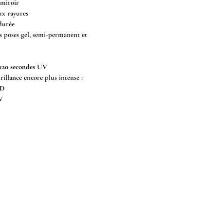
 miroir
ux rayures
durée
s poses gel, semi-permanent et
 120 secondes UV
illance encore plus intense :
ED
V