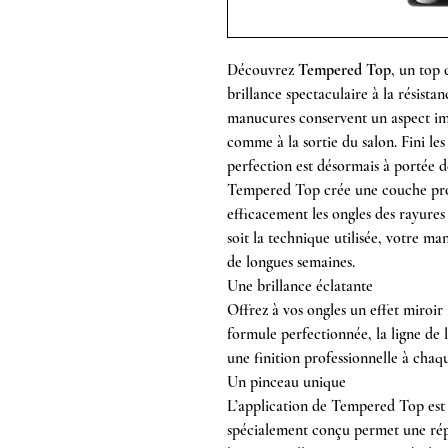
Découvrez
Tempered Top
, un top 
brillance spectaculaire à la résista
manucures conservent un aspect im
comme à la sortie du salon. Fini les 
perfection est désormais à portée d
Tempered Top crée une couche prot
efficacement les ongles des rayures
soit la technique utilisée, votre m
de longues semaines.
Une brillance éclatante
Offrez à vos ongles un effet miroir 
formule perfectionnée, la ligne de 
une finition professionnelle à chaq
Un pinceau unique
L’application de Tempered Top est 
spécialement conçu permet une rép