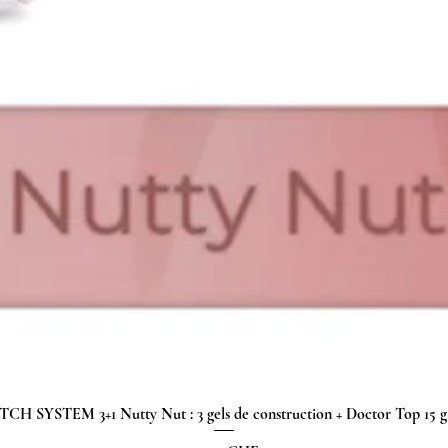
H SYSTEM 3+1 Nutty Nut : 3 gels de construction + Doctor Top 15
Aperçu rapide