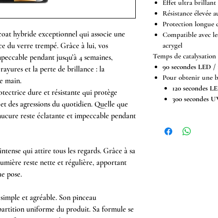
Effet ultra brillant
Résistance élevée a
Protection longue 
coat hybride exceptionnel qui associe une
Compatible avec le
acrygel
nce du verre trempé. Grâce à lui, vos
Temps de catalysation
peccable pendant jusqu’à 4 semaines,
90 secondes LED /
rayures et la perte de brillance : la
Pour obtenir une br
e main.
120 secondes L
ectrice dure et résistante qui protège
300 secondes U
 et des agressions du quotidien. Quelle que
anucure reste éclatante et impeccable pendant
intense qui attire tous les regards. Grâce à sa
lumière reste nette et régulière, apportant
ue pose.
simple et agréable. Son pinceau
artition uniforme du produit. Sa formule se