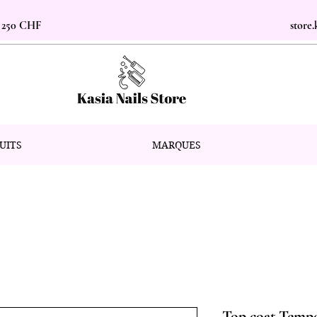
s 250 CHF
store
UITS
MARQUES
Top coat Tempe