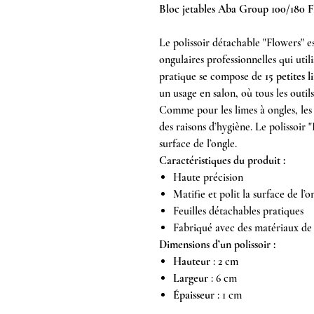
Bloc jetables Aba Group 100/180 F
Le polissoir détachable "Flowers" est
ongulaires professionnelles qui util
pratique se compose de
15 petites l
un usage en salon, où tous les outil
Comme pour les limes à ongles, les 
des raisons d’hygiène. Le polissoir "
surface de l’ongle.
Caractéristiques du produit :
Haute précision
Matifie et polit la surface de l’o
Feuilles détachables pratiques
Fabriqué avec des matériaux de 
Dimensions d’un polissoir :
Hauteur
: 2 cm
Largeur
: 6 cm
Épaisseur
: 1 cm