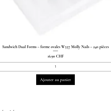
Sandwich Dual Forms – forme ovales W557 Molly Nails – 240 pièces
Aperçu rapide
Prix
16.90 CHF
Ajouter au panier