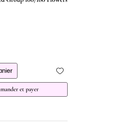
anier
ander et payer