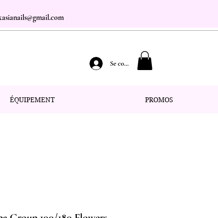
.kasianails@gmail.com
Se connecter
ÉQUIPEMENT
PROMOS
Aba Group 100/180 Flowers