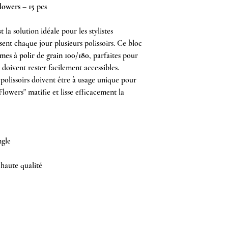
lowers – 15 pcs
 la solution idéale pour les stylistes
isent chaque jour plusieurs polissoirs. Ce bloc
imes à polir
de
grain 100/180
, parfaites pour
s doivent rester facilement accessibles.
polissoirs doivent être à usage unique pour
Flowers" matifie et lisse efficacement la
ngle
haute qualité