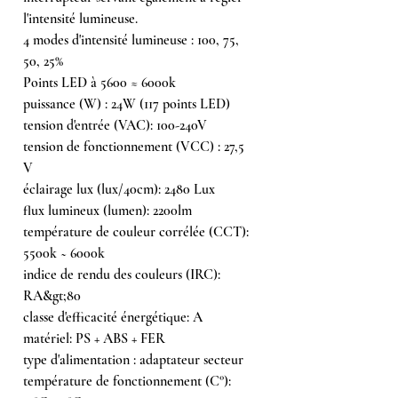
l'intensité lumineuse.
4 modes d'intensité lumineuse : 100, 75,
50, 25%
Points LED à 5600 ≈ 6000k
puissance (W) : 24W (117 points LED)
tension d'entrée (VAC): 100-240V
tension de fonctionnement (VCC) : 27,5
V
éclairage lux (lux/40cm): 2480 Lux
flux lumineux (lumen): 2200lm
température de couleur corrélée (CCT):
5500k ~ 6000k
indice de rendu des couleurs (IRC):
RA&gt;80
classe d'efficacité énergétique: A
matériel: PS + ABS + FER
type d'alimentation : adaptateur secteur
température de fonctionnement (C°):