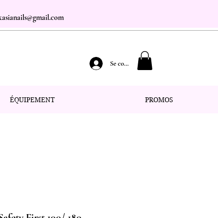
.kasianails@gmail.com
Se connecter
ÉQUIPEMENT
PROMOS
Safety First 100/ 180