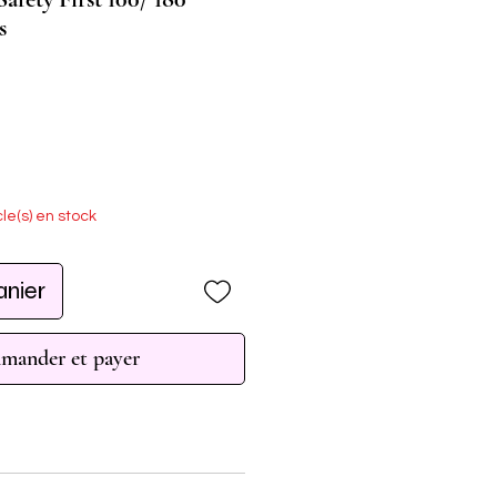
s
cle(s) en stock
anier
ander et payer