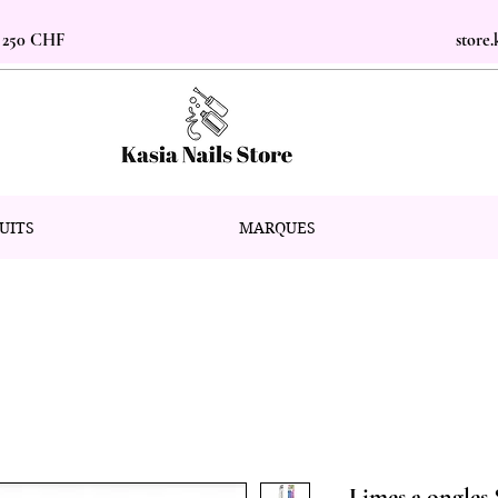
s 250 CHF
store
UITS
MARQUES
Limes a ongles 