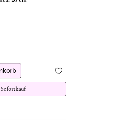
r
enkorb
Sofortkauf