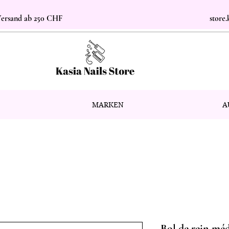
 Versand ab 250 CHF
store
MARKEN
A
Bol de rein méd