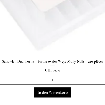
Sandwich Dual Forms – forme ovales W557 Molly Nails – 240 pièces
Schnellansicht
Preis
CHF 16.90
In den Warenkorb