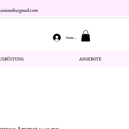
.kasianails@gmail.com
Anmelden
USRÜSTUNG
ANGEBOTE
trasse Ametyst 1440 pcs