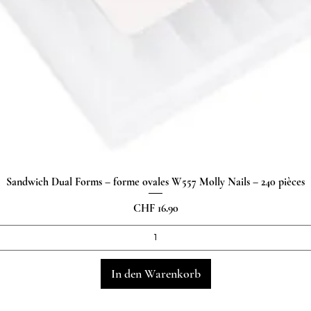
Sandwich Dual Forms – forme ovales W557 Molly Nails – 240 pièces
Schnellansicht
Preis
CHF 16.90
In den Warenkorb