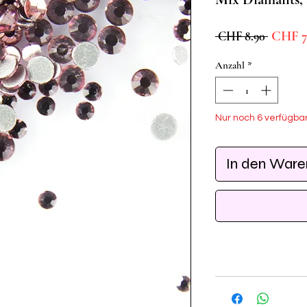
Standar
CHF 7
 CHF 8.90 
Anzahl
*
Nur noch 6 verfügba
In den War