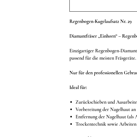
Regenbogen-Kugelaufsatz Nr. 29
Diamantfräser „Einhorn“ – Regenb
Einzigartiger Regenbogen-Diamantf
passend für die meisten Fräsgeräte.
Nur für den professionellen Gebra
Ideal für:
Zurückschieben und Ausarbeite
Vorbereitung der Nagelhaut an
Entfernung der Nagelhaut (als A
Trockentechnik sowie Arbeiten