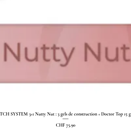
H SYSTEM 3+1 Nutty Nut : 3 gels de construction + Doctor Top 15
Schnellansicht
Preis
CHF 75.90