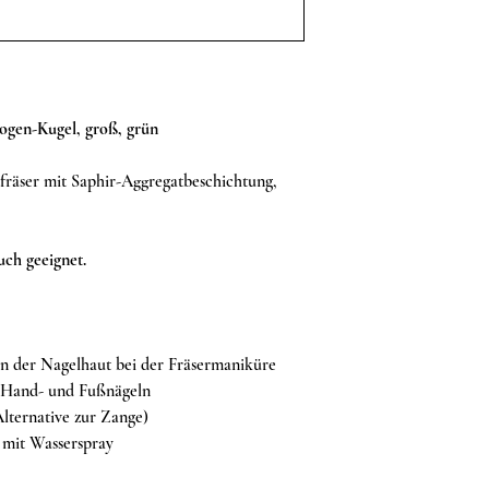
ogen-Kugel, groß, grün
räser mit Saphir-Aggregatbeschichtung,
uch geeignet.
n der Nagelhaut bei der Fräsermaniküre
 Hand- und Fußnägeln
lternative zur Zange)
 mit Wasserspray