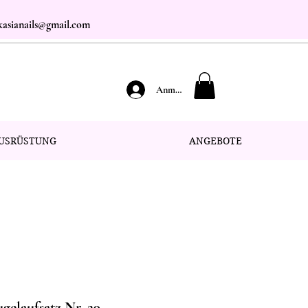
.kasianails@gmail.com
Anmelden
USRÜSTUNG
ANGEBOTE
elaufsatz Nr. 29