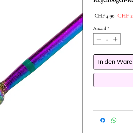
Standar
CHF 2
 CHF 4.90 
Anzahl
*
In den War