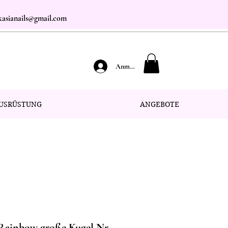
.kasianails@gmail.com
Anmelden
USRÜSTUNG
ANGEBOTE
Rainbow große Kugel Nr.