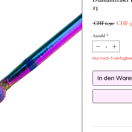
23
Standar
CHF 3
 CHF 6.90 
Anzahl
*
Nur noch 5 verfügba
In den War