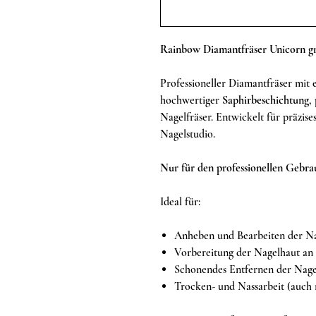
Rainbow Diamantfräser Unicorn g
Professioneller Diamantfräser mit 
hochwertiger
Saphirbeschichtung
,
Nagelfräser. Entwickelt für präzise
Nagelstudio.
Nur für den professionellen Gebra
Ideal für:
Anheben und Bearbeiten der Na
Vorbereitung der Nagelhaut an
Schonendes Entfernen der Nagel
Trocken- und Nassarbeit (auch 