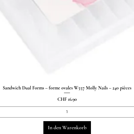
Sandwich Dual Forms – forme ovales W557 Molly Nails – 240 pièces
Schnellansicht
Preis
CHF 16.90
In den Warenkorb