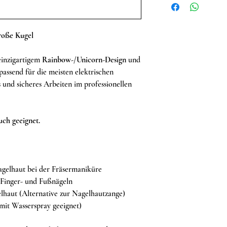
roße Kugel
einzigartigem
Rainbow-/Unicorn-Design
und
 passend für die meisten elektrischen
s und sicheres Arbeiten im professionellen
uch geeignet.
gelhaut bei der Fräsermaniküre
 Finger- und Fußnägeln
haut (Alternative zur Nagelhautzange)
mit Wasserspray geeignet)