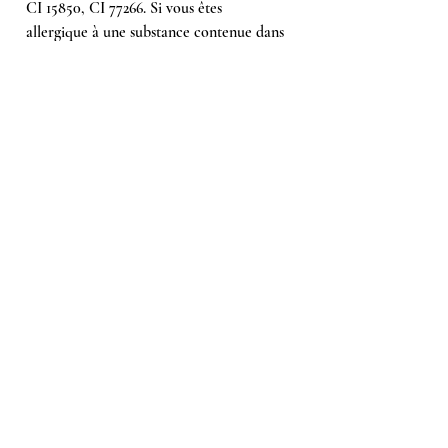
CI 15850, CI 77266. Si vous êtes
allergique à une substance contenue dans
le produit, une réaction allergique peut
survenir.
Ähnliche Produkte