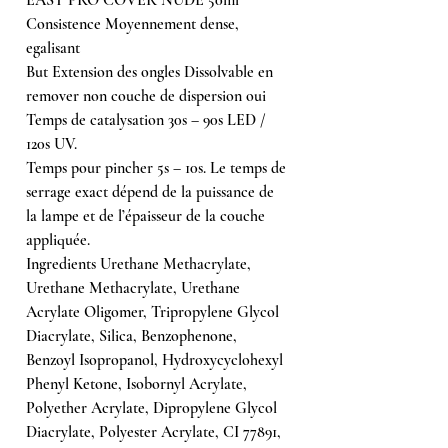
Consistence Moyennement dense,
egalisant
But Extension des ongles Dissolvable en
remover non couche de dispersion oui
Temps de catalysation 30s – 90s LED /
120s UV.
Temps pour pincher 5s – 10s. Le temps de
serrage exact dépend de la puissance de
la lampe et de l’épaisseur de la couche
appliquée.
Ingredients Urethane Methacrylate,
Urethane Methacrylate, Urethane
Acrylate Oligomer, Tripropylene Glycol
Diacrylate, Silica, Benzophenone,
Benzoyl Isopropanol, Hydroxycyclohexyl
Phenyl Ketone, Isobornyl Acrylate,
Polyether Acrylate, Dipropylene Glycol
Diacrylate, Polyester Acrylate, CI 77891,