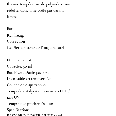
Il a une température de polymérisation
réduite, donc il ne brûle pas dans la
lampe !
But:
Remlissage
Correction
Gélifier la plaque de l’ongle naturel
Effet: couvrant
Capacite: 50 ml
But: Przedłużanie paznokci
Dissolvable en remover: No
Couche de dispersion: oui
Temps de catalysation: 60s – 90s LED /
120s UV
Temps pour pincher: 6s – 10s
Specification:
EASY PRO COVER NUDE 50ml