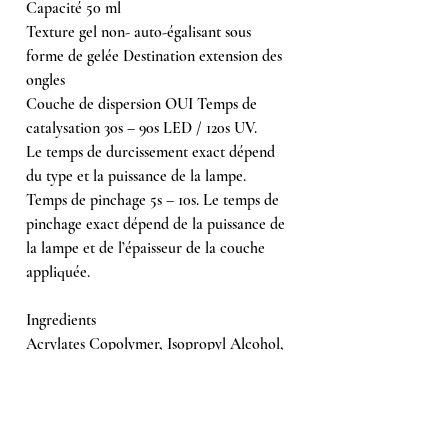
Capacité 50 ml
Texture gel non- auto-égalisant sous
forme de gelée Destination extension des
ongles
Couche de dispersion OUI Temps de
catalysation 30s – 90s LED / 120s UV.
Le temps de durcissement exact dépend
du type et la puissance de la lampe.
Temps de pinchage 5s – 10s. Le temps de
pinchage exact dépend de la puissance de
la lampe et de l’épaisseur de la couche
appliquée.
Ingredients
Acrylates Copolymer, Isopropyl Alcohol,
Butyl Acetate, Dimethicone,
Microcrystalline Wax, Mica, May
Contain( /-): Ci 77007, Ci 77891, Ci
77492, Ci73360, Ci 15880, Ci 77266, Ci