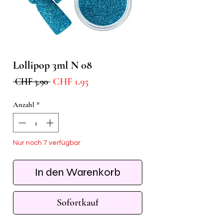
Lollipop 3ml N 08
Sale-
Standardpreis
CHF 1.95
 CHF 3.90 
Preis
Anzahl
*
Nur noch 7 verfügbar
In den Warenkorb
Sofortkauf