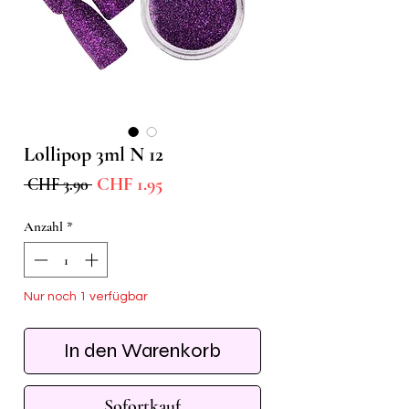
Lollipop 3ml N 12
Sale-
Standardpreis
CHF 1.95
 CHF 3.90 
Preis
Anzahl
*
Nur noch 1 verfügbar
In den Warenkorb
Sofortkauf