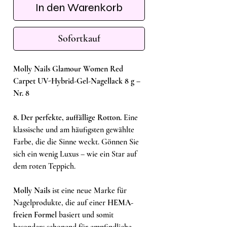
In den Warenkorb
Sofortkauf
Molly Nails Glamour Women Red
Carpet UV-Hybrid-Gel-Nagellack 8 g –
Nr. 8
8. Der perfekte, auffällige Rotton.
Eine
klassische und am häufigsten gewählte
Farbe, die die Sinne weckt. Gönnen Sie
sich ein wenig Luxus – wie ein Star auf
dem roten Teppich.
Molly Nails
ist eine neue Marke für
Nagelprodukte, die auf einer
HEMA-
freien Formel
basiert und somit
besonders schonend für empfindliche