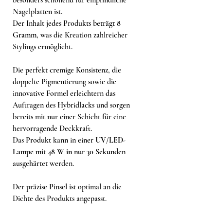
Nagelplatten ist.
Der Inhalt jedes Produkts beträgt
8
Gramm
, was die Kreation zahlreicher
Stylings ermöglicht.
Die perfekt cremige Konsistenz, die
doppelte Pigmentierung sowie die
innovative Formel erleichtern das
Auftragen des Hybridlacks und sorgen
bereits mit nur einer Schicht für eine
hervorragende Deckkraft.
Das Produkt kann in einer
UV/LED-
Lampe mit 48 W in nur 30 Sekunden
ausgehärtet werden.
Der präzise Pinsel ist optimal an die
Dichte des Produkts angepasst.