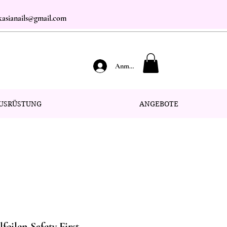
.kasianails@gmail.com
Anmelden
USRÜSTUNG
ANGEBOTE
feilen Safety First