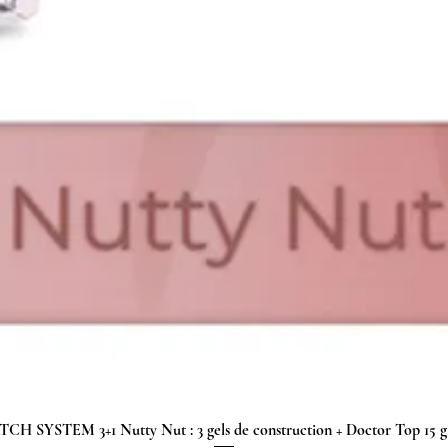
H SYSTEM 3+1 Nutty Nut : 3 gels de construction + Doctor Top 15
Schnellansicht