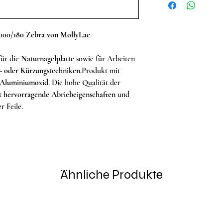
t 100/180 Zebra von MollyLac
für die
Naturnagelplatte
sowie für Arbeiten
- oder Kürzungstechniken
.Produkt mit
s Aluminiumoxid
. Die hohe Qualität der
rt
hervorragende Abriebeigenschaften
und
r Feile.
Ähnliche Produkte