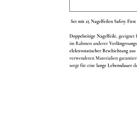
Set mit 25 Nagelfeilen Safety Firs
Doppelseitige Nagelfeile
, geeignet 
im Rahmen anderer
Verlängerungs
elektrostatischer Beschichtung au
verwendeten Materialien garantie
sorgt für eine
lange Lebensdauer
de