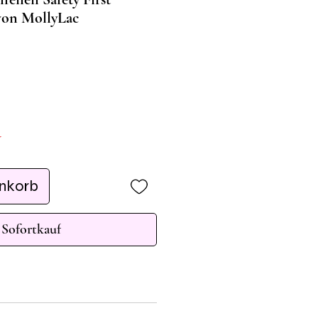
von MollyLac
r
enkorb
Sofortkauf