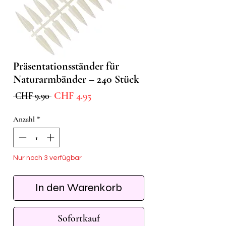
Präsentationsständer für
Naturarmbänder – 240 Stück
Sale-
Standardpreis
CHF 4.95
 CHF 9.90 
Preis
Anzahl
*
Nur noch 3 verfügbar
In den Warenkorb
Sofortkauf