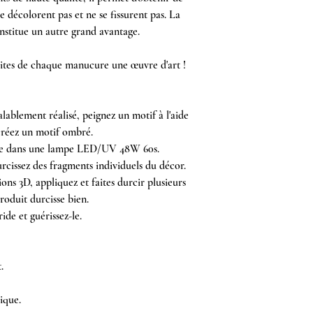
e décolorent pas et ne se fissurent pas. La
itue un autre grand avantage.
faites de chaque manucure une œuvre d'art !
lablement réalisé, peignez un motif à l'aide
créez un motif ombré.
inée dans une lampe LED/UV 48W 60s.
rcissez des fragments individuels du décor.
ons 3D, appliquez et faites durcir plusieurs
roduit durcisse bien.
ide et guérissez-le.
.
ique.