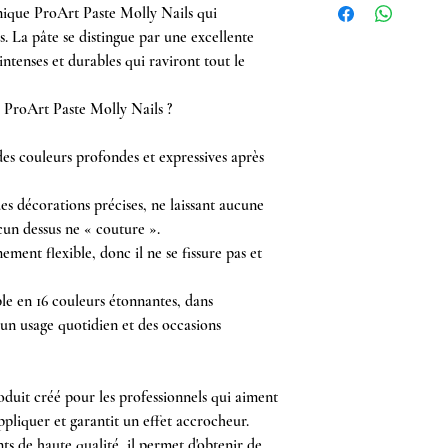
nique ProArt Paste Molly Nails qui
s. La pâte se distingue par une excellente
ntenses et durables qui raviront tout le
r ProArt Paste Molly Nails ?
des couleurs profondes et expressives après
des décorations précises, ne laissant aucune
ucun dessus ne « couture ».
ement flexible, donc il ne se fissure pas et
ble en 16 couleurs étonnantes, dans
 un usage quotidien et des occasions
oduit créé pour les professionnels qui aiment
appliquer et garantit un effet accrocheur.
ts de haute qualité, il permet d'obtenir de