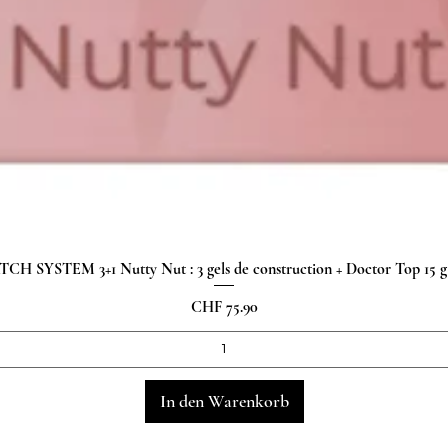
H SYSTEM 3+1 Nutty Nut : 3 gels de construction + Doctor Top 15
Schnellansicht
Preis
CHF 75.90
In den Warenkorb