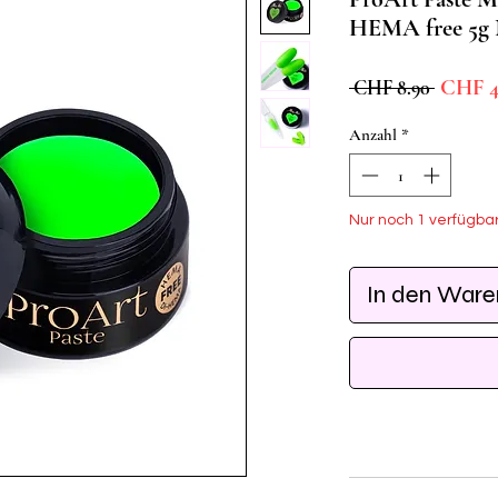
HEMA free 5g 
Standar
CHF 4
 CHF 8.90 
Anzahl
*
Nur noch 1 verfügba
In den War