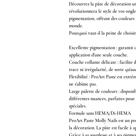
Découvrez la pâte de décoration u
révolutionnera le style de vos ongle
pigmentation, offrant des couleurs i
monde.
Pourquoi vaut-il la peine de choisi
Excellente pigmentation : garantit 
application d'une seule couche.
Couche collante délicate : facilite 
trace ni irrégularité, de sorte qu'a
Flexibilité : ProArt Paste est extrêm
ne s'abîme pas.
Large palette de couleurs : disponi
différentes nuances, parfaites pour
spéciales.
Formule sans HEMA/Di-HEMA
ProArt Paste Molly Nails est un pr
la décoration. La pâte est facile à 
Grâce à sa souplesse et à ses pigmen