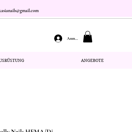
.kasianails@gmail.com
Anmelden
USRÜSTUNG
ANGEBOTE
Molly Nails HEMA/Di-