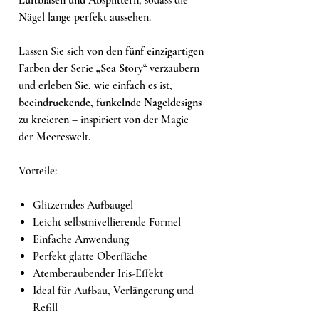
Nägel lange perfekt aussehen.
Lassen Sie sich von den
fünf einzigartigen
Farben
der Serie
„Sea Story“
verzaubern
und erleben Sie, wie einfach es ist,
beeindruckende, funkelnde Nageldesigns
zu kreieren – inspiriert von der Magie
der Meereswelt.
Vorteile:
Glitzerndes Aufbaugel
Leicht selbstnivellierende Formel
Einfache Anwendung
Perfekt glatte Oberfläche
Atemberaubender Iris-Effekt
Ideal für Aufbau, Verlängerung und
Refill