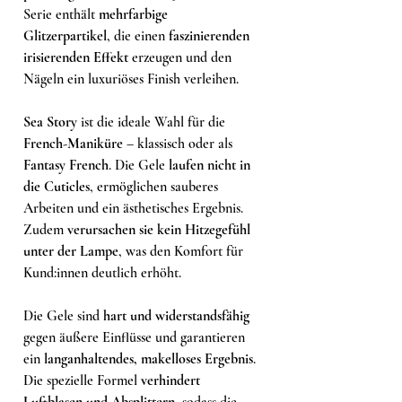
Serie enthält
mehrfarbige
Glitzerpartikel
, die einen
faszinierenden
irisierenden Effekt
erzeugen und den
Nägeln ein luxuriöses Finish verleihen.
Sea Story
ist die ideale Wahl für die
French-Maniküre
– klassisch oder als
Fantasy French
. Die Gele
laufen nicht in
die Cuticles
, ermöglichen sauberes
Arbeiten und ein ästhetisches Ergebnis.
Zudem
verursachen sie kein Hitzegefühl
unter der Lampe
, was den Komfort für
Kund:innen deutlich erhöht.
Die Gele sind
hart und widerstandsfähig
gegen äußere Einflüsse und garantieren
ein
langanhaltendes, makelloses Ergebnis
.
Die spezielle Formel
verhindert
Luftblasen und Absplittern
, sodass die