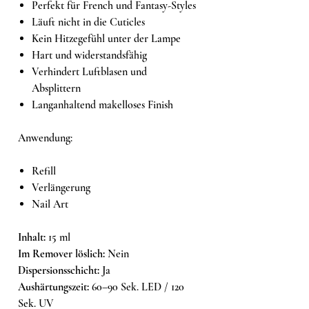
Perfekt für French und Fantasy-Styles
Läuft nicht in die Cuticles
Kein Hitzegefühl unter der Lampe
Hart und widerstandsfähig
Verhindert Luftblasen und
Absplittern
Langanhaltend makelloses Finish
Anwendung:
Refill
Verlängerung
Nail Art
Inhalt:
15 ml
Im Remover löslich:
Nein
Dispersionsschicht:
Ja
Aushärtungszeit:
60–90 Sek. LED / 120
Sek. UV