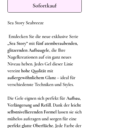
Sofortkauf
Sea Story Seabreeze
Entdecken Sie die neue exklusive Serie
„Sea Story“
mit
fünf atemberaubenden,
glitzernden Aufbaugele
, die Ihre
Nagelkreationen auf ein ganz neues
Niveau heben. Jedes Gel dieser Linie
vereint
hohe Qualität
mit
außergewöhnlichem Glanz
– ideal für
verschiedenste Techniken und Styles.
Die Gele eignen sich perfekt für
Aufbau,
Verlängerung und Refill
. Dank der
leicht
selbstnivellierenden Formel
lassen sie sich
mühelos auftragen und sorgen für eine
perfekt glatte Oberfläche
. Jede Farbe der