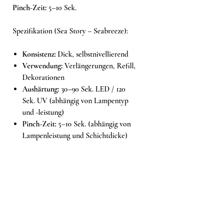
Pinch-Zeit:
5–10 Sek.
Spezifikation (Sea Story – Seabreeze):
Konsistenz:
Dick, selbstnivellierend
Verwendung:
Verlängerungen, Refill,
Dekorationen
Aushärtung:
30–90 Sek. LED / 120
Sek. UV (abhängig von Lampentyp
und -leistung)
Pinch-Zeit:
5–10 Sek. (abhängig von
Lampenleistung und Schichtdicke)
Inhaltsstoffe (INCI):
Acrylates Copolymer, Hydroxypropyl
Methacrylate, Ltcure TMO, Mica.
Kann enthalten (+/–): CI 77891, CI 77266,
CI 18965, CI 15510, CI 73360, CI 73900,