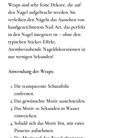
Wraps sind sehr feine Dekore, die auf
den Nagel aufgebracht werden. Sie
verleihen den Nägeln das Aussehen von
handgezeichnetem Nail Art, das perfekt
in den Nagel integriert ist – ohne den
typischen Sticker-Effekt.
Atemberaubende Nageldekorationen in
nur wenigen Sekunden!
Anwendung der Wraps:
Die transparente Schutzfolie
entfernen.
Das gewünschte Motiv ausschneiden.
Das Motiv 10 Sekunden in Wasser
einweichen.
Sobald sich das Motiv löst, mit einer
Pinzette aufnehmen.
Das Motiv auf den Nagel platzieren.