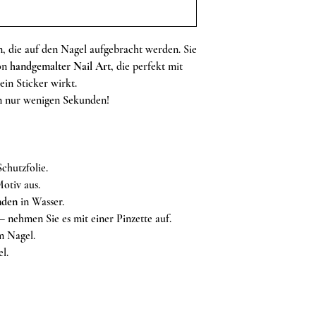
n, die auf den Nagel aufgebracht werden. Sie
von
handgemalter Nail Art
, die perfekt mit
ein Sticker wirkt.
n nur wenigen Sekunden!
chutzfolie.
otiv aus.
nden
in Wasser.
– nehmen Sie es mit einer Pinzette auf.
m Nagel.
l.