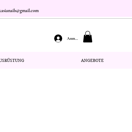
.kasianails@gmail.com
Anmelden
USRÜSTUNG
ANGEBOTE