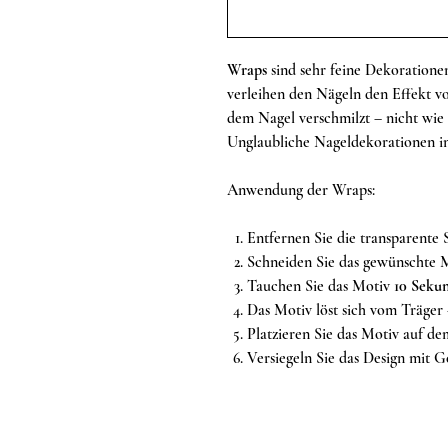
Wraps
sind sehr feine Dekoratione
verleihen den Nägeln den Effekt 
dem Nagel verschmilzt – nicht wie 
Unglaubliche Nageldekorationen i
Anwendung der Wraps:
Entfernen Sie die transparente S
Schneiden Sie das gewünschte M
Tauchen Sie das Motiv
10 Seku
Das Motiv löst sich vom Träger 
Platzieren Sie das Motiv auf de
Versiegeln Sie das Design mit Ge