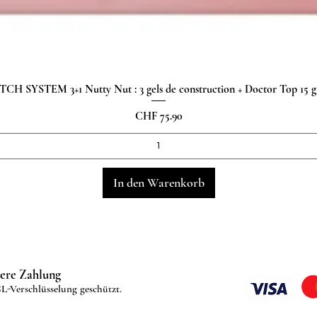
H SYSTEM 3+1 Nutty Nut : 3 gels de construction + Doctor Top 15
Schnellansicht
Preis
CHF 75.90
In den Warenkorb
here Zahlung
L-Verschlüsselung geschützt.