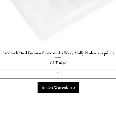
Sandwich Dual Forms – forme ovales W557 Molly Nails – 240 pièces
Schnellansicht
Preis
CHF 16.90
In den Warenkorb