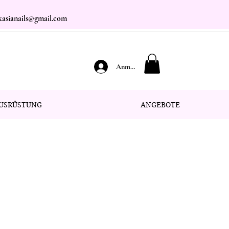
.kasianails@gmail.com
Anmelden
USRÜSTUNG
ANGEBOTE