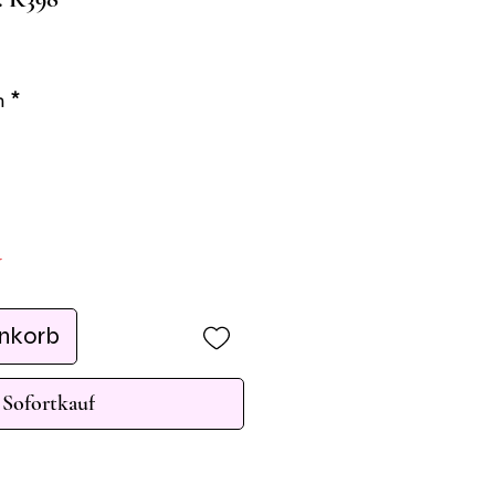
n
*
r
enkorb
Sofortkauf