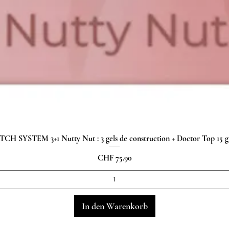
H SYSTEM 3+1 Nutty Nut : 3 gels de construction + Doctor Top 15
Schnellansicht
Preis
CHF 75.90
In den Warenkorb