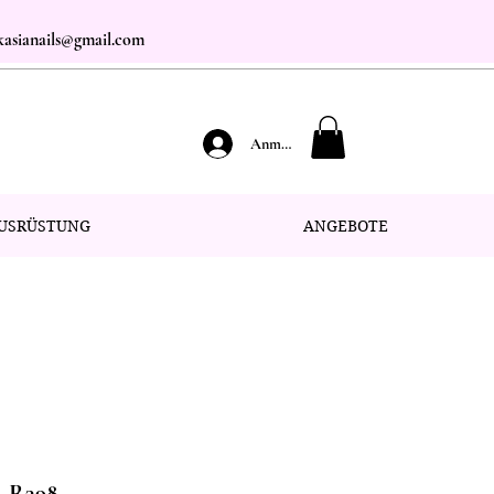
.kasianails@gmail.com
Anmelden
USRÜSTUNG
ANGEBOTE
. R398