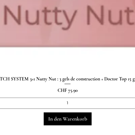
H SYSTEM 3+1 Nutty Nut : 3 gels de construction + Doctor Top 15
Schnellansicht
Preis
CHF 75.90
In den Warenkorb