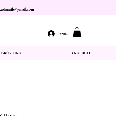
.kasianails@gmail.com
Anmelden
USRÜSTUNG
ANGEBOTE
 Z D3694