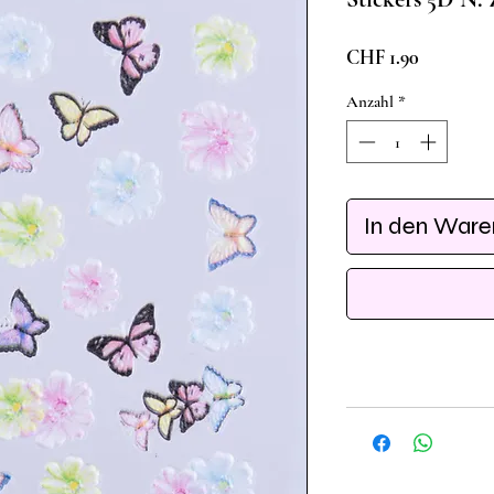
Preis
CHF 1.90
Anzahl
*
In den War