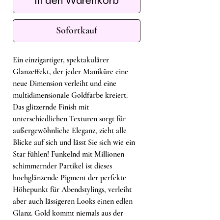
In den Warenkorb
Sofortkauf
Ein einzigartiger, spektakulärer
Glanzeffekt, der jeder Maniküre eine
neue Dimension verleiht und eine
multidimensionale Goldfarbe kreiert.
Das glitzernde Finish mit
unterschiedlichen Texturen sorgt für
außergewöhnliche Eleganz, zieht alle
Blicke auf sich und lässt Sie sich wie ein
Star fühlen! Funkelnd mit Millionen
schimmernder Partikel ist dieses
hochglänzende Pigment der perfekte
Höhepunkt für Abendstylings, verleiht
aber auch lässigeren Looks einen edlen
Glanz. Gold kommt niemals aus der