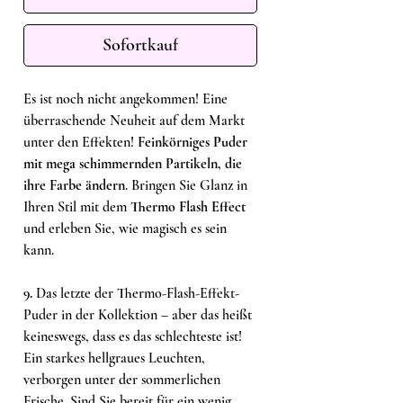
Sofortkauf
Es ist noch nicht angekommen! Eine
überraschende Neuheit auf dem Markt
unter den Effekten!
Feinkörniges Puder
mit mega schimmernden Partikeln, die
ihre Farbe ändern
. Bringen Sie Glanz in
Ihren Stil mit dem
Thermo Flash Effect
und erleben Sie, wie magisch es sein
kann.
9.
Das letzte der Thermo-Flash-Effekt-
Puder in der Kollektion – aber das heißt
keineswegs, dass es das schlechteste ist!
Ein starkes hellgraues Leuchten,
verborgen unter der sommerlichen
Frische. Sind Sie bereit für ein wenig