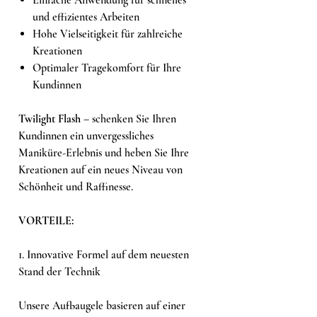
und effizientes Arbeiten
Hohe Vielseitigkeit für zahlreiche
Kreationen
Optimaler Tragekomfort für Ihre
Kundinnen
Twilight Flash
– schenken Sie Ihren
Kundinnen ein unvergessliches
Maniküre-Erlebnis und heben Sie Ihre
Kreationen auf ein neues Niveau von
Schönheit und Raffinesse.
VORTEILE:
1. Innovative Formel auf dem neuesten
Stand der Technik
Unsere Aufbaugele basieren auf einer