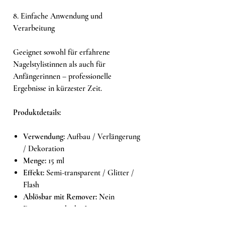
8. Einfache Anwendung und
Verarbeitung
Geeignet sowohl für erfahrene
Nagelstylistinnen als auch für
Anfängerinnen – professionelle
Ergebnisse in kürzester Zeit.
Produktdetails:
Verwendung:
Aufbau / Verlängerung
/ Dekoration
Menge:
15 ml
Effekt:
Semi-transparent / Glitter /
Flash
Ablösbar mit Remover:
Nein
Dispersionsschicht:
Ja
Aushärtungszeit:
60–90 Sek. LED /