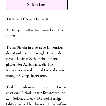
Sofortkauf
TWILIGHT NIGHTGLOW
Aufbaugel – selbstnivellierend mit Flash-
Effekt
Treten Sie ein in eine neue Dimension
der Maniküre mit
Twilight Flash
– der
revolutionären Serie mehrfarbiger,
glitzernder Aufbaugele, die Ihre
Kreationen veredeln und Liebhaberinnen
mutiger Stylings begeistern.
Twilight Flash ist mehr als nur ein Gel –
es ist eine Einladung zur Kreativität und
zum Selbstausdruck. Die mehrfarbigen
Glitzerpartikel leuchten im Licht auf und