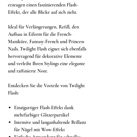
erzeugen einen faszinierenden Flash-
Effekt, der alle Blicke auf sich zieht.
Ideal für Verlängerungen, Refill, den
Aufbau in Eiform für die French-
Maniküre, Fantasy-French und Princess
Nails. Twilight Flash eignet sich ebenfalls
hervorragend für dekorative Elemente
und verleiht Ihren Stylings eine elegante
und raffinierte Note.
Entdecken Sie die Vorteile von Twilight
Flash:
Einzigartiger Flash-Effekt dank
mehrfarbiger Glitzerpartikel
Intensive und langanhaltende Brillanz
für Nägel mit Wow-Effekt
Einfache Anwendung für schnelles