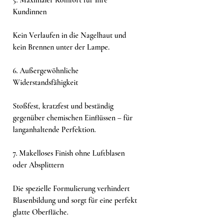
Kundinnen
Kein Verlaufen in die Nagelhaut und
kein Brennen unter der Lampe.
6. Außergewöhnliche
Widerstandsfähigkeit
Stoßfest, kratzfest und beständig
gegenüber chemischen Einflüssen – für
langanhaltende Perfektion.
7. Makelloses Finish ohne Luftblasen
oder Absplittern
Die spezielle Formulierung verhindert
Blasenbildung und sorgt für eine perfekt
glatte Oberfläche.