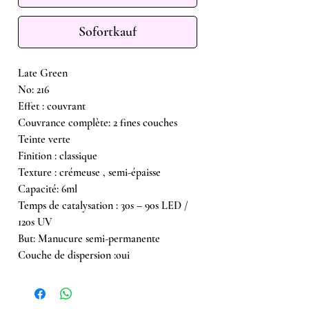
Sofortkauf
Late Green
No: 216
Effet : couvrant
​Couvrance complète: 2 fines couches
Teinte verte
Finition : classique
Texture : crémeuse , semi-épaisse
Capacité: 6ml
Temps de catalysation : 30s – 90s LED /
120s UV
But: Manucure semi-permanente
Couche de dispersion :oui