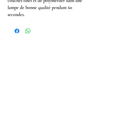
couches fines et de polymériser dans une
lampe de bonne qualité pendant 60
secondes.
Ähnliche Produkte