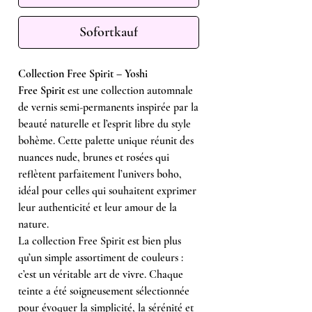
Sofortkauf
Collection Free Spirit – Yoshi
Free Spirit
est une collection automnale
de vernis semi-permanents inspirée par la
beauté naturelle et l’esprit libre du style
bohème. Cette palette unique réunit des
nuances nude, brunes et rosées qui
reflètent parfaitement l’univers boho,
idéal pour celles qui souhaitent exprimer
leur authenticité et leur amour de la
nature.
La collection Free Spirit est bien plus
qu’un simple assortiment de couleurs :
c’est un véritable art de vivre. Chaque
teinte a été soigneusement sélectionnée
pour évoquer la simplicité, la sérénité et