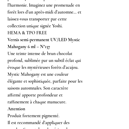
l’harmonie. Imaginez une promenade en
forêt lors d’un après-midi d’automne… et
laissez-vous transporter par cette
collection unique signée Yoshi.
HEMA & TPO FREE
Vernis semi-permanent UV/LED Mystic
Mahogany 6 ml – N°137
Une teinte intense de brun chocolat
profond, sublimée par un subtil éclat qui
évoque les mystérieuses forêts d’acajou.
Mystic Mahogany est une couleur
élégante et sophistiquée, parfaite pour les
saisons automnales. Son caractère
affirmé apporte profondeur et
raffinement à chaque manucure.
Attention
Produit fortement pigmenté.
Il est recommandé d’appliquer des