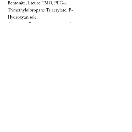
Bentonite, Ltcure TMO, PEG-4
Trimethylolpropane Triacrylate, P-
Hydroxyanisole.
Attention :
Peut provoquer une réaction
allergique en cas de sensibilité à l’un des
composants.
Ähnliche Produkte