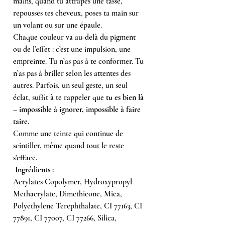
mains, quand tu attrapes une tasse,
repousses tes cheveux, poses ta main sur
un volant ou sur une épaule.
Chaque couleur va au-delà du pigment
ou de l’effet : c’est une impulsion, une
empreinte. Tu n’as pas à te conformer. Tu
n’as pas à briller selon les attentes des
autres. Parfois, un seul geste, un seul
éclat, suffit à te rappeler que
tu es bien là
– impossible à ignorer, impossible à faire
taire
.
Comme une teinte qui continue de
scintiller, même quand tout le reste
s’efface.
Ingrédients :
Acrylates Copolymer, Hydroxypropyl
Methacrylate, Dimethicone, Mica,
Polyethylene Terephthalate, CI 77163, CI
77891, CI 77007, CI 77266, Silica,