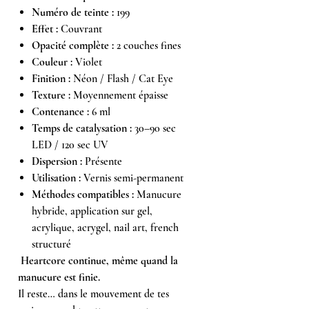
Numéro de teinte :
199
Effet :
Couvrant
Opacité complète :
2 couches fines
Couleur :
Violet
Finition :
Néon / Flash / Cat Eye
Texture :
Moyennement épaisse
Contenance :
6 ml
Temps de catalysation :
30–90 sec
LED / 120 sec UV
Dispersion :
Présente
Utilisation :
Vernis semi-permanent
Méthodes compatibles :
Manucure
hybride, application sur gel,
acrylique, acrygel, nail art, french
structuré
Heartcore continue, même quand la
manucure est finie.
Il reste… dans le mouvement de tes