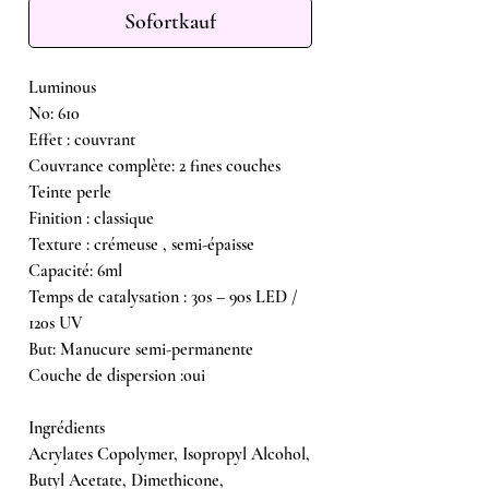
Sofortkauf
Luminous
No: 610
Effet : couvrant
Couvrance complète: 2 fines couches
Teinte perle
Finition : classique
Texture : crémeuse , semi-épaisse
Capacité: 6ml
Temps de catalysation : 30s – 90s LED /
120s UV
But: Manucure semi-permanente
Couche de dispersion :oui
Ingrédients
Acrylates Copolymer, Isopropyl Alcohol,
Butyl Acetate, Dimethicone,