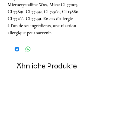
Microcrystalline Wax, Mica: CI 77007,
CI 77891, CI 77492, CI 73360, CI 15880,
CI 77266, CI 77491.
En cas d’allergie
à
l’un de ses ingrédients,
une
réaction
allergique
peut survenir.
Ähnliche Produkte