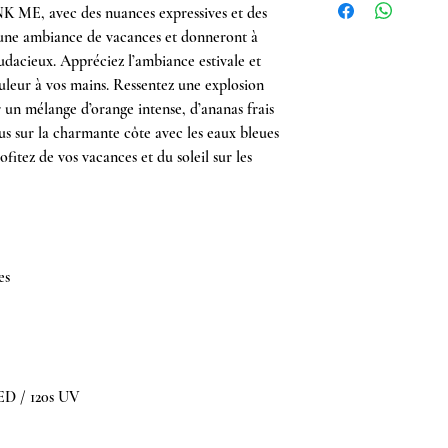
NK ME, avec des nuances expressives et des
une ambiance de vacances et donneront à
udacieux. Appréciez l’ambiance estivale et
uleur à vos mains. Ressentez une explosion
r un mélange d’orange intense, d’ananas frais
us sur la charmante côte avec les eaux bleues
rofitez de vos vacances et du soleil sur les
es
LED / 120s UV