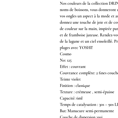
Nos couleurs de la collection DRI
noms de boissons, vous donneront 
vos ongles un aspect à la mode et a
donnez une touche de joie et de co
de couleur sur la main, inspirée pa
et de framboise juteuse. Rendez-vo
de la lagune et un ciel ensoleillé. P
plages avec YOSHI!
Cosmo
No: 125
Effet : couvrant
​Couvrance complète: 2 fines couch
Teinte violet
Finition : classique
Texture : crémeuse , semi-épaisse
Capacité: 6ml
Temps de catalysation : 30s – 90s 
But: Manucure semi-permanente
Couche de dispersion :oui