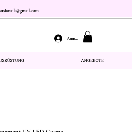
.kasianails@gmail.com
Anmelden
USRÜSTUNG
ANGEBOTE
ernament UV LED Cosmo