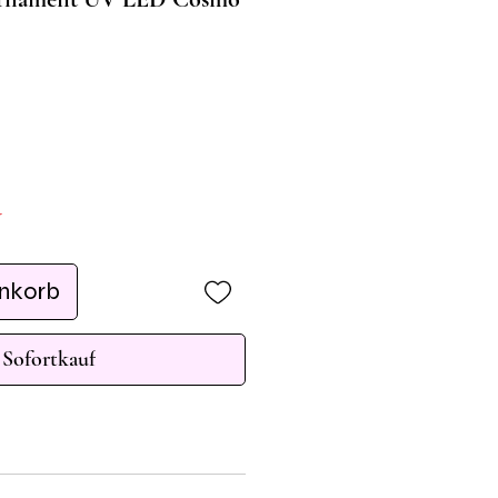
r
enkorb
Sofortkauf