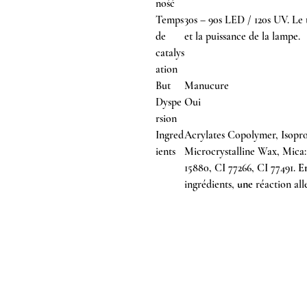
ność
Temps
30s – 90s LED / 120s UV. Le
de
et la puissance de la lampe.
catalys
ation
But
Manucure
Dyspe
Oui
rsion
Ingred
Acrylates Copolymer, Isopro
ients
Microcrystalline Wax, Mica:
15880, CI 77266, CI 77491.
En
ingrédients,
une
réaction al