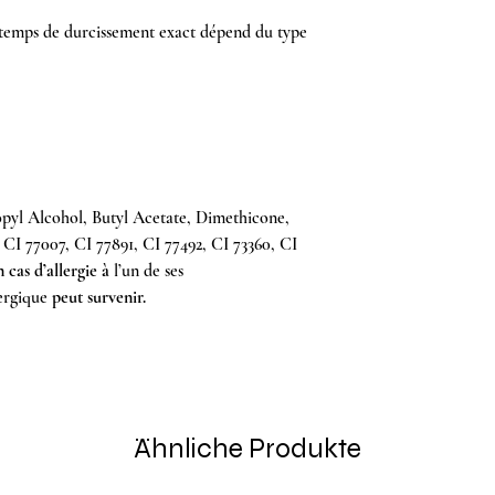
 temps de durcissement exact dépend du type
pyl Alcohol, Butyl Acetate, Dimethicone,
 CI 77007, CI 77891, CI 77492, CI 73360, CI
 cas d’allergie à
l’un de ses
lergique
peut survenir.
Ähnliche Produkte