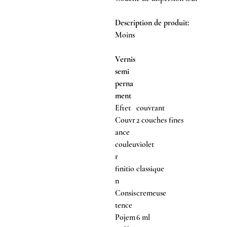
Description de produit:
Moins
Vernis
semi
perna
ment
Eftet
couvrant
Couvr
2 couches fines
ance
couleu
violet
r
finitio
classique
n
Consis
cremeuse
tence
Pojem
6 ml