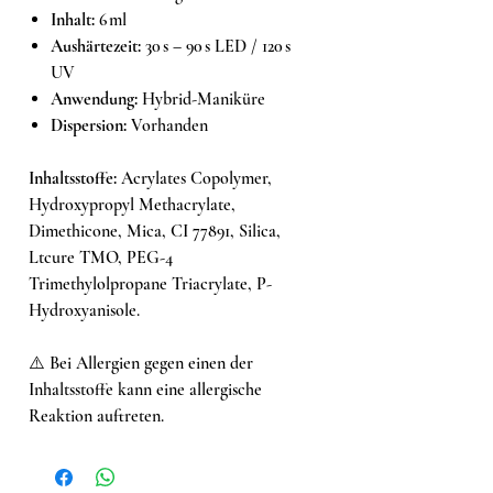
Inhalt:
6 ml
Aushärtezeit:
30 s – 90 s LED / 120 s
UV
Anwendung:
Hybrid-Maniküre
Dispersion:
Vorhanden
Inhaltsstoffe:
Acrylates Copolymer,
Hydroxypropyl Methacrylate,
Dimethicone, Mica, CI 77891, Silica,
Ltcure TMO, PEG-4
Trimethylolpropane Triacrylate, P-
Hydroxyanisole.
⚠️ Bei Allergien gegen einen der
Inhaltsstoffe kann eine allergische
Reaktion auftreten.