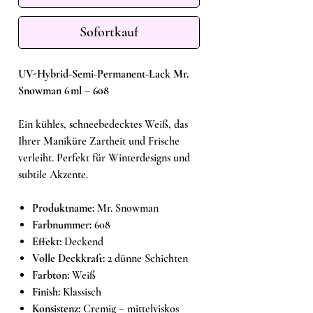
Sofortkauf
UV-Hybrid-Semi-Permanent-Lack Mr.
Snowman 6 ml – 608
Ein kühles, schneebedecktes Weiß, das
Ihrer Maniküre Zartheit und Frische
verleiht. Perfekt für Winterdesigns und
subtile Akzente.
Produktname:
Mr. Snowman
Farbnummer:
608
Effekt:
Deckend
Volle Deckkraft:
2 dünne Schichten
Farbton:
Weiß
Finish:
Klassisch
Konsistenz:
Cremig – mittelviskos