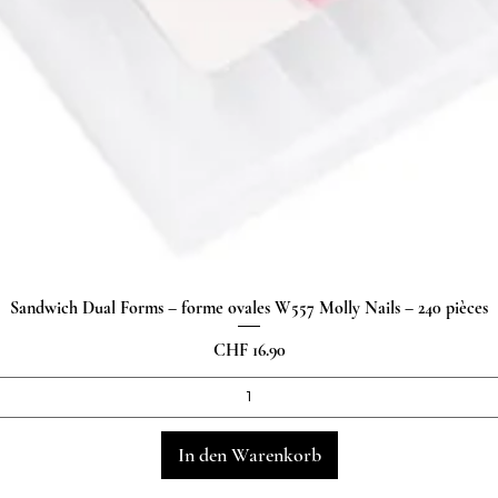
Sandwich Dual Forms – forme ovales W557 Molly Nails – 240 pièces
Schnellansicht
Preis
CHF 16.90
In den Warenkorb