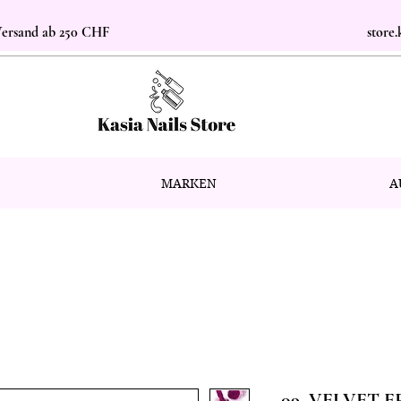
 Versand ab 250 CHF
store
MARKEN
A
09. VELVET 