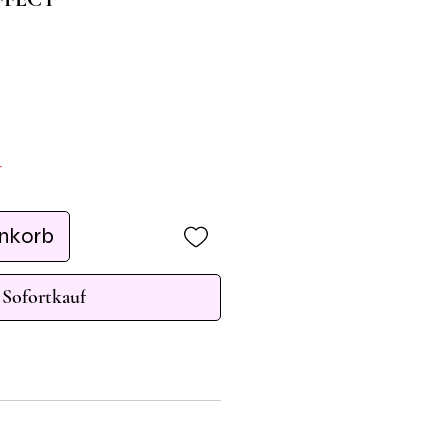
r
enkorb
Sofortkauf