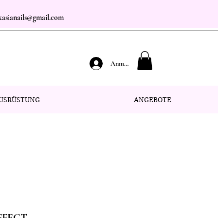
.kasianails@gmail.com
Anmelden
USRÜSTUNG
ANGEBOTE
EFFECT