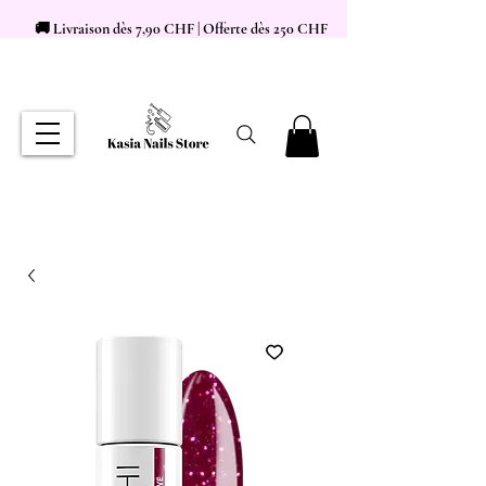
🚚 Livraison dès 7,90 CHF | Offerte dès 250 CHF