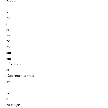
Moins
Ve
rni
s
se
mi
pe
rn
am
ent
Eft
couvrant
et
Co
2 couches fines
uv
ra
nc
e
co
rouge