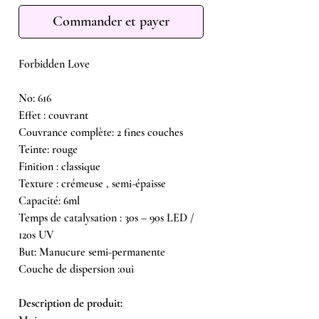
Commander et payer
Forbidden Love
No: 616
Effet : couvrant
​Couvrance complète: 2 fines couches
Teinte: rouge
Finition : classique
Texture : crémeuse , semi-épaisse
Capacité: 6ml
Temps de catalysation : 30s – 90s LED /
120s UV
But: Manucure semi-permanente
Couche de dispersion :oui
Description de produit: