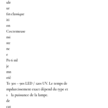
ule
ur
fin
classique
iti
on
Co
cremeuse
nsi
ste
nc
e
Po
6 ml
je
mn
ość
Te
30s – 90s LED / 120s UV. Le temps de
mp
durcissement exact dépend du type et
s
la puissance de la lampe.
de
cat