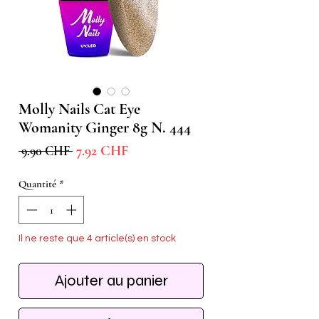
Molly Nails Cat Eye
Womanity Ginger 8g N. 444
Prix
Prix
7.92 CHF
 9.90 CHF 
promotionnel
original
Quantité
*
Il ne reste que 4 article(s) en stock
Ajouter au panier