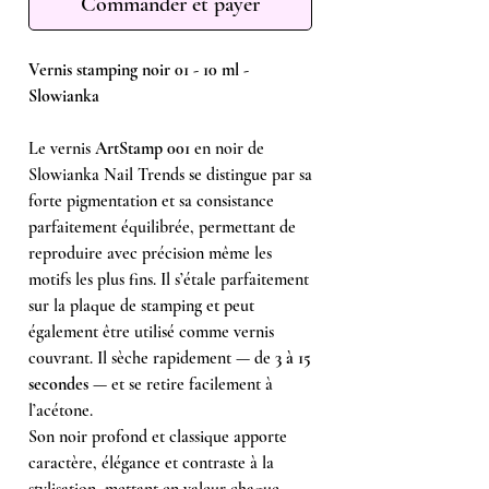
Commander et payer
Vernis stamping noir 01 - 10 ml -
Slowianka
Le vernis
ArtStamp 001
en noir de
Slowianka Nail Trends se distingue par sa
forte pigmentation et sa consistance
parfaitement équilibrée, permettant de
reproduire avec précision même les
motifs les plus fins. Il s’étale parfaitement
sur la plaque de stamping et peut
également être utilisé comme vernis
couvrant. Il sèche rapidement — de
3 à 15
secondes
— et se retire facilement à
l’acétone.
Son noir profond et classique apporte
caractère, élégance et contraste à la
stylisation, mettant en valeur chaque