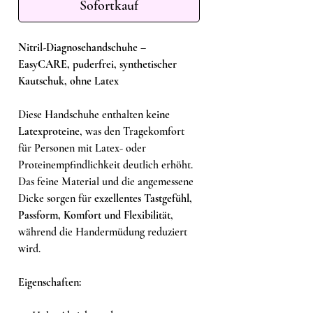
Sofortkauf
Nitril-Diagnosehandschuhe –
EasyCARE, puderfrei, synthetischer
Kautschuk, ohne Latex
Diese Handschuhe enthalten
keine
Latexproteine
, was den Tragekomfort
für Personen mit Latex- oder
Proteinempfindlichkeit deutlich erhöht.
Das feine Material und die angemessene
Dicke sorgen für
exzellentes Tastgefühl,
Passform, Komfort und Flexibilität
,
während die Handermüdung reduziert
wird.
Eigenschaften: