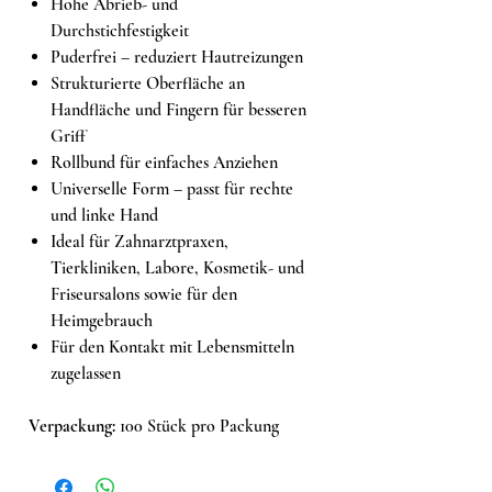
Hohe Abrieb- und
Durchstichfestigkeit
Puderfrei – reduziert Hautreizungen
Strukturierte Oberfläche an
Handfläche und Fingern für besseren
Griff
Rollbund für einfaches Anziehen
Universelle Form – passt für rechte
und linke Hand
Ideal für Zahnarztpraxen,
Tierkliniken, Labore, Kosmetik- und
Friseursalons sowie für den
Heimgebrauch
Für den Kontakt mit Lebensmitteln
zugelassen
Verpackung:
100 Stück pro Packung