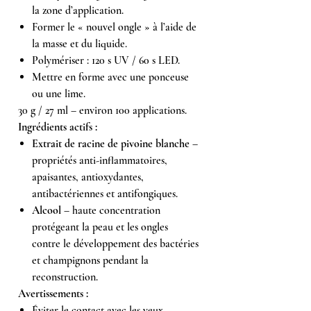
la zone d’application.
Former le « nouvel ongle » à l’aide de
la masse et du liquide.
Polymériser : 120 s UV / 60 s LED.
Mettre en forme avec une ponceuse
ou une lime.
30 g / 27 ml – environ 100 applications.
Ingrédients actifs :
Extrait de racine de pivoine blanche
–
propriétés anti-inflammatoires,
apaisantes, antioxydantes,
antibactériennes et antifongiques.
Alcool
– haute concentration
protégeant la peau et les ongles
contre le développement des bactéries
et champignons pendant la
reconstruction.
Avertissements :
Éviter le contact avec les yeux.