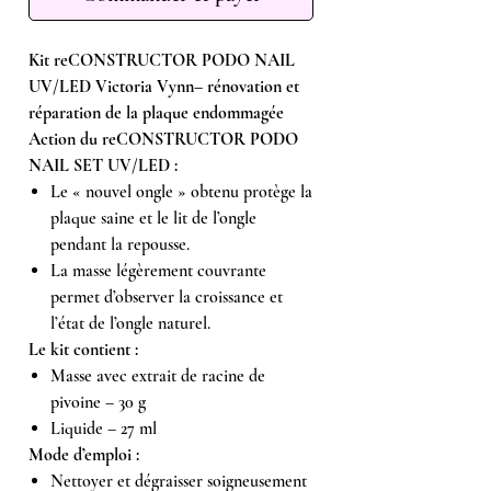
Kit reCONSTRUCTOR PODO NAIL
UV/LED Victoria Vynn– rénovation et
réparation de la plaque endommagée
Action du reCONSTRUCTOR PODO
NAIL SET UV/LED :
Le « nouvel ongle » obtenu protège la
plaque saine et le lit de l’ongle
pendant la repousse.
La masse légèrement couvrante
permet d’observer la croissance et
l’état de l’ongle naturel.
Le kit contient :
Masse avec extrait de racine de
pivoine – 30 g
Liquide – 27 ml
Mode d’emploi :
Nettoyer et dégraisser soigneusement