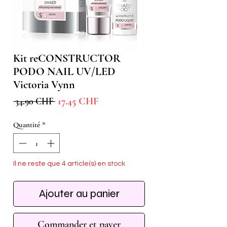
Kit reCONSTRUCTOR
PODO NAIL UV/LED
Victoria Vynn
Prix
Prix
17.45 CHF
 34.90 CHF 
promotionnel
original
Quantité
*
Il ne reste que 4 article(s) en stock
Ajouter au panier
Commander et payer