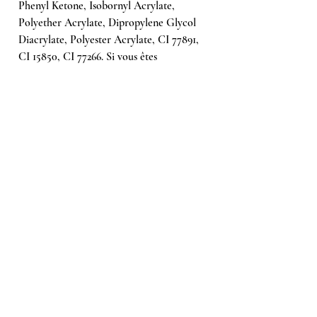
Phenyl Ketone, Isobornyl Acrylate,
Polyether Acrylate, Dipropylene Glycol
Diacrylate, Polyester Acrylate, CI 77891,
CI 15850, CI 77266. Si vous êtes
allergique à une substance contenue dans
le produit, une réaction allergique peut
survenir.
Ähnliche Produkte