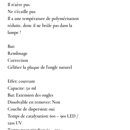
Il n’aère pas.
Ne s’écaille pas.
Il a une température de polymérisation
réduite, donc il ne brûle pas dans la
lampe !
But:
Remlissage
Correction
Gélifier la plaque de l’ongle naturel
Effet: couvrant
Capacite: 50 ml
But: Extension des ongles
Dissolvable en remover: Non
Couche de dispersion: oui
Temps de catalysation: 60s – 90s LED /
120s UV
Temps pour pincher: 6s – 10s