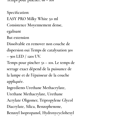
Specification:
EASY PRO Milky White 50 ml
Consistence Moyennement dense,
egalisant
But extension
Dissolvable en remover non couche de
dispersion oui Temps de catalysation 30s
– 90s LED / 120s UV.
Temps pour pincher 5s – 10s. Le temps de
serrage exact dépend de la puissance de
la lampe et de l’épaisseur de la couche
appliquée.
Ingredients Urethane Methacrylate,
Urethane Methacrylate, Urethane
Acrylate Oligomer, Tripropylene Glycol
Diacrylate, Silica, Benzophenone,
Benzoyl Isopropanol, Hydroxycyclohexyl