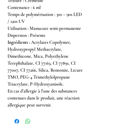
Texture : Crémeuse
Contenance : 6 ml
Temps de polymérisation : 30s – 90s LED
/ 120s UV
Utilisation : Manucure semi-permanente
Dispersion : Présente
Ingrédients :
Acrylates Copolymer,
Hydroxypropyl Methacrylate,
Dimethicone, Mica, Polyethylene
Terephthalate, CI 77163, CI 77891, CI
77007, CI 77266, Silica, Bentonite, Ltcure
TMO, PEG-4 Trimethylolpropane
Triacrylate, P-Hydroxyanisole.
En cas d’allergie à l’une des substances
contenues dans le produit, une réaction
allergique peut survenir.