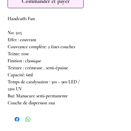
Commander et payer
Handcuffs Fun
No: 505
Effet : couvrant
​Couvrance complète: 2 fines couches
Teinte: rose
Finition : classique
Texture : crémeuse , semi-épaisse
Capacité: 6ml
Temps de catalysation : 30s – 90s LED /
120s UV
But: Manucure semi-permanente
Couche de dispersion :oui