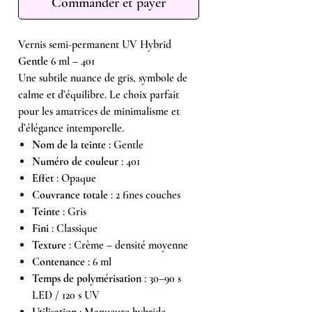
Commander et payer
Vernis semi-permanent UV Hybrid
Gentle
6 ml – 401
Une subtile nuance de gris, symbole de
calme et d’équilibre. Le choix parfait
pour les amatrices de minimalisme et
d’élégance intemporelle.
Nom de la teinte
: Gentle
Numéro de couleur
: 401
Effet
: Opaque
Couvrance totale
: 2 fines couches
Teinte
: Gris
Fini
: Classique
Texture
: Crème – densité moyenne
Contenance
: 6 ml
Temps de polymérisation
: 30–90 s
LED / 120 s UV
Utilisation
: Manucure hybride