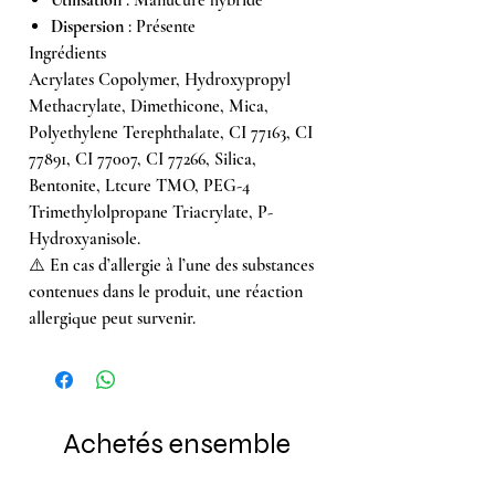
Dispersion
: Présente
Ingrédients
Acrylates Copolymer, Hydroxypropyl
Methacrylate, Dimethicone, Mica,
Polyethylene Terephthalate, CI 77163, CI
77891, CI 77007, CI 77266, Silica,
Bentonite, Ltcure TMO, PEG-4
Trimethylolpropane Triacrylate, P-
Hydroxyanisole.
⚠️ En cas d’allergie à l’une des substances
contenues dans le produit, une réaction
allergique peut survenir.
Achetés ensemble